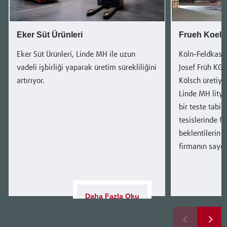
Eker Süt Ürünleri
Frueh Koels
Eker Süt Ürünleri, Linde MH ile uzun
Köln-Feldkasse
vadeli işbirliği yaparak üretim sürekliliğini
Josef Früh KG, 
artırıyor.
Kölsch üretiyo
Linde MH lityu
bir teste tabii
tesislerinde fo
beklentilerin ü
firmanın saygı
Daha Fazla Oku