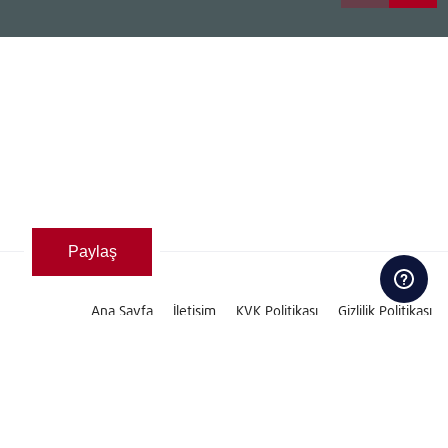
Paylaş
Ana Sayfa
İletişim
KVK Politikası
Gizlilik Politikası
Çerez Aydınlatma Metni
Çerez Politikası
İYS Yönetmeliği
Entegre Yönetim Sistemleri Politikası
Kalite Belgeleri
Bilgi Toplumu Hizmetleri