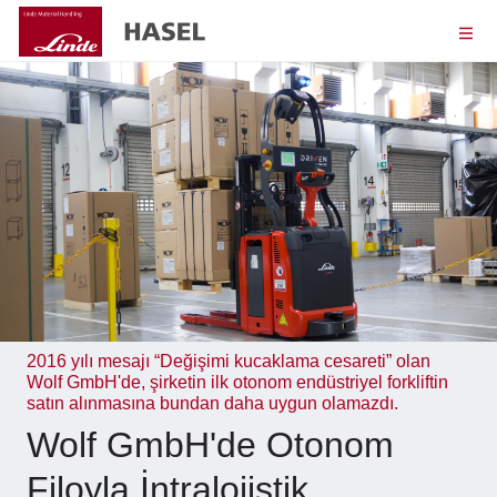
2016 yılı mesajı “Değişimi kucaklama cesareti” olan
Wolf GmbH'de, şirketin ilk otonom endüstriyel forkliftin
satın alınmasına bundan daha uygun olamazdı.
Wolf GmbH'de Otonom
Filoyla İntralojistik