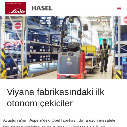
Opel Otomasyona Geçiyor
Viyana fabrikasındaki ilk
otonom çekiciler
Avusturya'nın, Aspern'deki Opel fabrikası, daha uzun mesafeler
için otonom çekicileri devreye alan ilk Opel tesisidir. Bunu